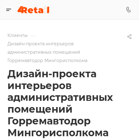
—
Клиенты
Дизайн-проекта интерьеров
административных помещений
Горремавтодор Мингорисполкома
Дизайн-проекта
интерьеров
административных
помещений
Горремавтодор
Мингорисполкома