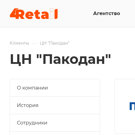
Агентство
—
Клиенты
ЦН "Пакодан"
ЦН "Пакодан"
О компании
История
Сотрудники