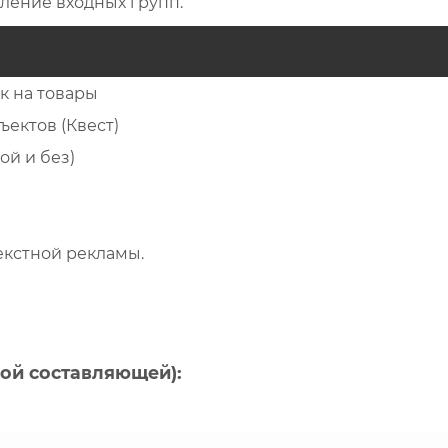
ление входных групп.
к на товары
ъектов (Квест)
ой и без)
екстной рекламы.
кой составляющей):