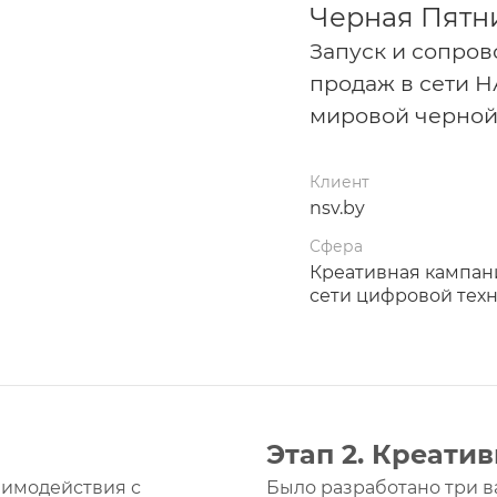
Черная Пятн
Запуск и сопро
продаж в сети 
мировой черной 
Клиент
nsv.by
Сфера
Креативная кампан
сети цифровой тех
Этап 2. Креати
аимодействия с
Было разработано три в