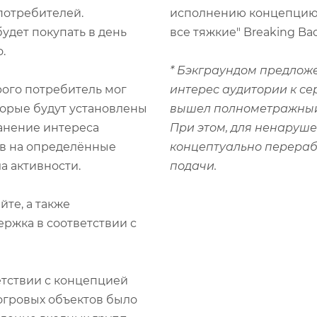
потребителей.
исполнению концепцию "B
 будет покупать в день
все тяжкие" Breaking Ba
.
* Бэкграундом предлож
рого потребитель мог
интерес аудитории к сер
торые будут установлены
вышел полнометражный 
ранение интереса
При этом, для ненаруше
ов на определённые
концептуально перерабо
а активности.
подачи.
йте, а также
ржка в соответствии с
етствии с концепцией
огровых объектов было